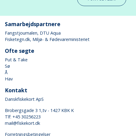
Samarbejdspartnere
Fangstjournalen
, DTU Aqua
Fisketegn.dk
, Miljø- & Fødevareministeriet
Ofte søgte
Put & Take
Sø
Å
Hav
Kontakt
Danskfiskekort ApS
Brobergsgade 3 1,tv - 1427 KBK K
Tlf: +45 30256223
mail@fiskekort.dk
Forretningsbetingelser