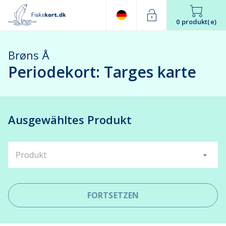
0 produkt(e)
Brøns Å
Periodekort: Targes karte
Ausgewähltes Produkt
Produkt
FORTSETZEN
Leaflet
| ©
OpenStreetMap
contributors