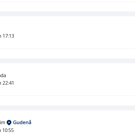
m 17:13
nda
m 22:41
eim
Gudenå
 10:55