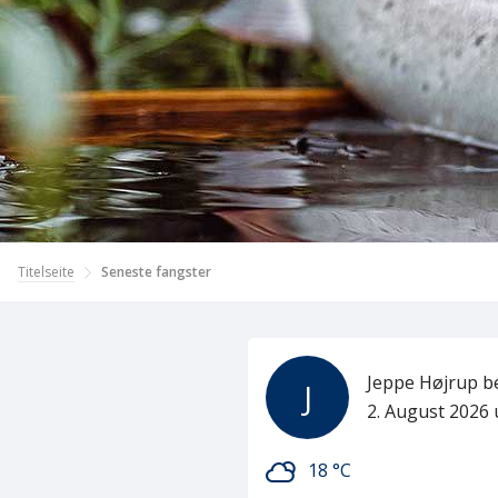
Titelseite
Seneste fangster
Jeppe Højrup
b
J
2. August 2026
18 °C