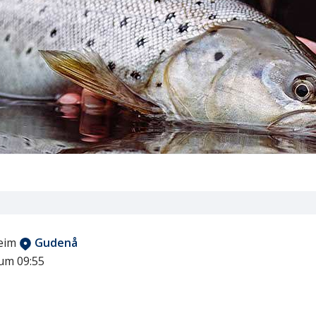
eim
Gudenå
 um 09:55