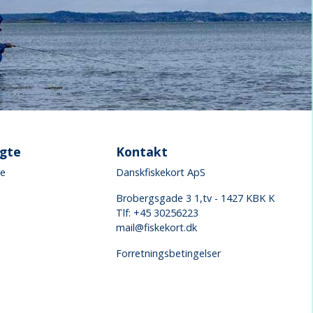
øgte
Kontakt
ke
Danskfiskekort ApS
Brobergsgade 3 1,tv - 1427 KBK K
Tlf: +45 30256223
mail@fiskekort.dk
Forretningsbetingelser