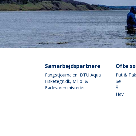
Samarbejdspartnere
Ofte s
Fangstjournalen
, DTU Aqua
Put & Ta
Fisketegn.dk
, Miljø- &
Sø
Fødevareministeriet
Å
Hav