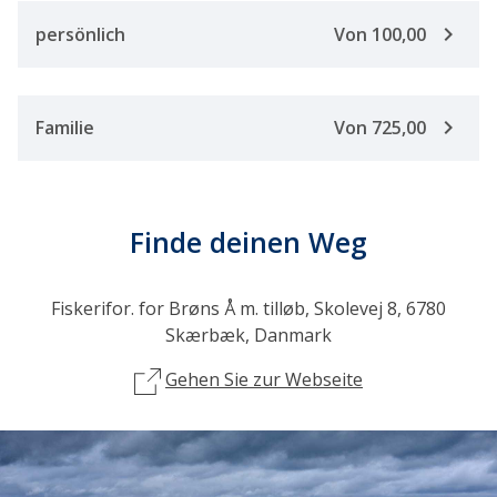
keyboard_arrow_right
persönlich
Von 100,00
keyboard_arrow_right
Familie
Von 725,00
Finde deinen Weg
Fiskerifor. for Brøns Å m. tilløb, Skolevej 8, 6780
Skærbæk, Danmark
Gehen Sie zur Webseite